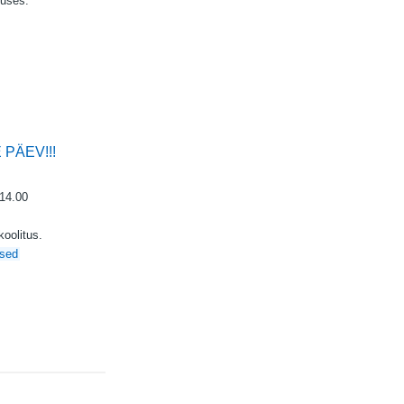
tuses.
PÄEV!!!
-14.00
oolitus.
used