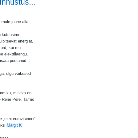
unnustus...
emale joone alla!
lu kutsusime,
ulbitsevat energiat,
kord, kui mu
e elektrilaengu.
 pisara poetanud…
ega, olgu väikesed
mmiku, milleks on
 - Rene Pere, Tarmo
 „mini-eurovisiooni“
tuks
Margit K
!