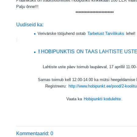
Präänikuks on traditsiooniliselt Hobipunkti kinkekaart 200 EEK väär
Palju õnne!!!
*************************
Uudiseid ka:
Verivärske tööjuhend ootab
Tarbetust Tarvilikuks
lehel!
!
HOBIPUNKTIS
ON TAAS LAHTISTE USTE 
Lahtiste uste päev toimub laupäeval, 17 aprillil 11.00
Samas toimub kell 12.00-14.00 ka mütsi heegeldamise k
Registreeru:
http://www.hobipunkt.ee/pood/2-koolit
Vaata ka
Hobipunkti kodulehte
.
Kommentaarid: 0