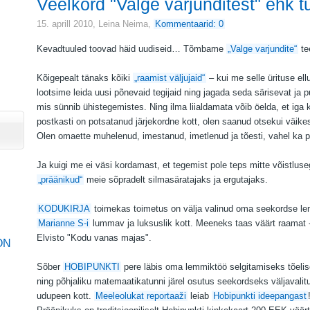
Veelkord "Valge varjunditest" ehk t
15. aprill 2010,
Leina Neima
,
Kommentaarid: 0
Kevadtuuled toovad häid uudiseid… Tõmbame
„Valge varjundite“
te
Kõigepealt tänaks kõiki
„raamist väljujaid“
– kui me selle ürituse el
lootsime leida uusi põnevaid tegijaid ning jagada seda särisevat ja p
mis sünnib ühistegemistes. Ning ilma liialdamata võib öelda, et iga 
postkasti on potsatanud järjekordne kott, olen saanud otsekui väikes
Olen omaette muhelenud, imestanud, imetlenud ja tõesti, vahel ka
Ja kuigi me ei väsi kordamast, et tegemist pole teps mitte võistlus
„präänikud“
meie sõpradelt silmasäratajaks ja ergutajaks.
KODUKIRJA
toimekas toimetus on välja valinud oma seekordse le
Marianne S-i
lummav ja luksuslik kott. Meeneks taas väärt raamat
Elvisto "Kodu vanas majas".
ON
Sõber
HOBIPUNKTI
pere läbis oma lemmiktöö selgitamiseks tõelise
ning põhjaliku matemaatikatunni järel osutus seekordseks väljavali
udupeen kott.
Meeleolukat reportaaži
leiab
Hobipunkti ideepangast