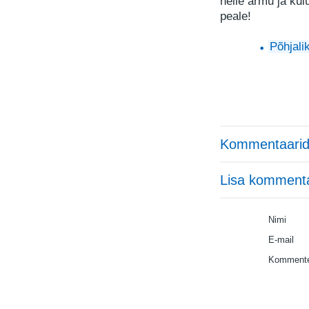
neile armu ja kul
peale!
Põhjali
Kommentaarid
Lisa komment
Nimi
E-mail
Kommente