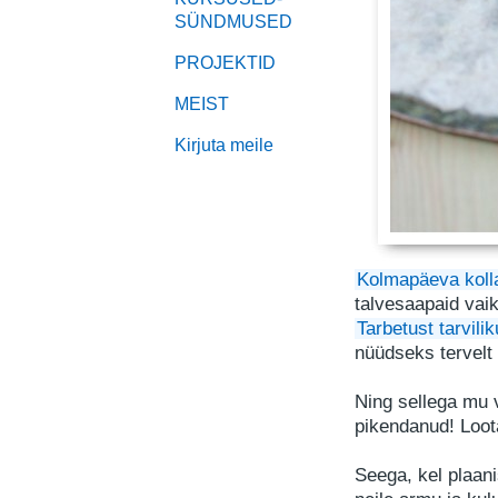
SÜNDMUSED
PROJEKTID
MEIST
Kirjuta meile
Kolmapäeva koll
talvesaapaid vaik
Tarbetust tarvili
nüüdseks tervelt
Ning sellega mu 
pikendanud! Loota
Seega, kel plaan