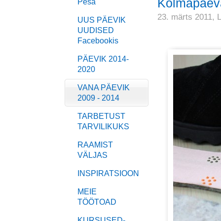
Kolmapäeva
Pesa
23. märts 2011,
UUS PÄEVIK
UUDISED
Facebookis
PÄEVIK 2014-
2020
VANA PÄEVIK
2009 - 2014
TARBETUST
TARVILIKUKS
RAAMIST
VÄLJAS
INSPIRATSIOON
MEIE
TÖÖTOAD
KURSUSED-