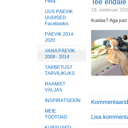
Tee endale
Pesa
18. veebruar 201
UUS PÄEVIK
UUDISED
Kuidas? Aga jus
Facebookis
PÄEVIK 2014-
2020
VANA PÄEVIK
2009 - 2014
TARBETUST
TARVILIKUKS
RAAMIST
VÄLJAS
INSPIRATSIOON
Kommentaarid
MEIE
Lisa komment
TÖÖTOAD
KURSUSED-