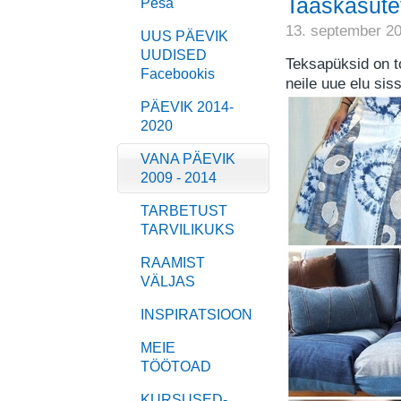
Taaskasute
Pesa
13. september 2
UUS PÄEVIK
UUDISED
Teksapüksid on t
Facebookis
neile uue elu siss
PÄEVIK 2014-
2020
VANA PÄEVIK
2009 - 2014
TARBETUST
TARVILIKUKS
RAAMIST
VÄLJAS
INSPIRATSIOON
MEIE
TÖÖTOAD
KURSUSED-