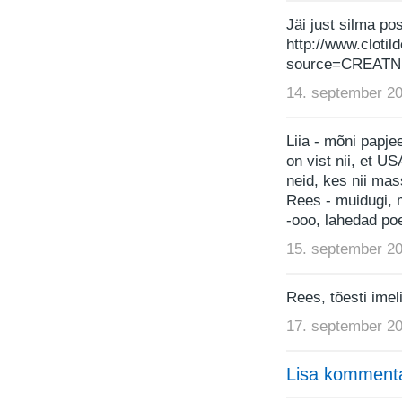
Jäi just silma po
http://www.cloti
source=CREATN
14. september 20
Liia - mõni papje
on vist nii, et US
neid, kes nii mas
Rees - muidugi, 
-ooo, lahedad poe
15. september 20
Rees, tõesti ime
17. september 20
Lisa komment