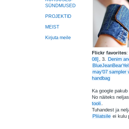
SÜNDMUSED
PROJEKTID
MEIST
Kirjuta meile
Flickr favorites
:
08]
, 3.
Denim and
BlueJeanBearYe
may'07 sampler 
handbag
Ka google pakub
No näiteks nelja
tooli
.
Tuhandest ja nel
Pliiatsile
ei kulu 