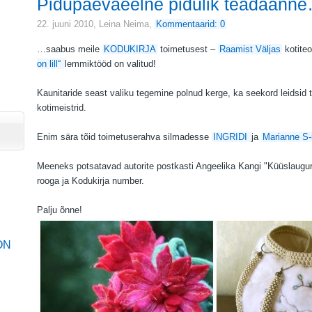
Pidupäevaeelne pidulik teadaann
22. juuni 2010,
Leina Neima
,
Kommentaarid: 0
…saabus meile
KODUKIRJA
toimetusest –
Raamist Väljas
kotite
on lill“
lemmiktööd on valitud!
Kaunitaride seast valiku tegemine polnud kerge, ka seekord leidsid 
kotimeistrid.
Enim sära tõid toimetuserahva silmadesse
INGRIDI
ja
Marianne S-
Meeneks potsatavad autorite postkasti
Angeelika Kangi "Küüslaugur
rooga
ja Kodukirja number.
Palju õnne!
ON