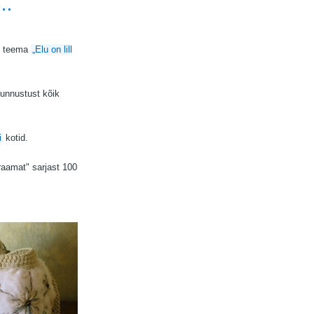
e…
o teema
„Elu on lill
tunnustust kõik
i
kotid.
aamat" sarjast 100