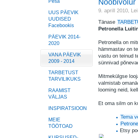
Nööbivõlur 
Pesa
9. aprill 2010,
Le
UUS PÄEVIK
UUDISED
Tänase
TARBET
Facebookis
Petronella Luiti
PÄEVIK 2014-
Petronella on mit
2020
hämmastav on te
VANA PÄEVIK
vastu on teinud t
2009 - 2014
sünnivad põnevad
TARBETUST
Mitmekül
gs
e loo
TARVILIKUKS
valmistab omanäo
looming neid, kel
RAAMIST
VÄLJAS
Et oma silm on ku
INSPIRATSIOON
Tema v
MEIE
Petronel
TÖÖTOAD
Etsy p
KURSUSED-