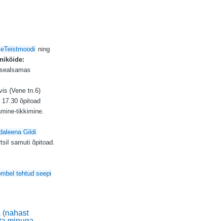
eTeistmoodi
ning
niköide:
 sealsamas
vis (Vene tn.6)
 17.30 õpitoad
amine-tikkimine.
aleena Gildi
sil samuti õpitoad.
mbel tehtud seepi
a (nahast
õta minuga