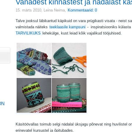
Vanadest kinnastest ja nädalast k
15. märts 2010,
Leina Neima
,
Kommentaarid: 0
Talve jooksul läbikantud
käpikuid on vara prügikasti visata - neist sa
valmistada näiteks
teeklaasile kampsuni
- inspiratsiooniks külasta
TARVILIKUKS
lehekülge, kust leiad kõik vajalikud tööjuhised.
ON
Käs
itöövallas toimub selgi nädalal üksjagu põnevat ning huvilistel 
erinevatel kursustel ja õpitubades.