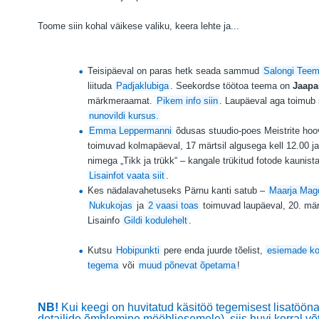
Toome siin kohal väikese valiku, keera lehte ja...
Teisipäeval on paras hetk seada sammud
Salongi Teem
liituda
Padjaklubiga
. Seekordse töötoa teema on
Jaapa
märkmeraamat.
Pikem info siin
. Laupäeval aga toimub
nunovildi kursus.
Emma Leppermanni
õdusas stuudio-poes
Meistrite hoo
toimuvad kolmapäeval, 17 märtsil algusega kell 12.00 ja
nimega „Tikk ja trükk“ –
kangale trükitud fotode kaunist
Lisainfot vaata siit
.
Kes nädalavahetuseks Pärnu kanti satub –
Maarja Magd
Nukukojas
ja
2 vaasi toas
toimuvad laupäeval, 20. märt
Lisainfo
Gildi kodulehelt
.
Kutsu
Hobipunkti
pere enda juurde tõelist,
esiemade ko
tegema
või
muud põnevat õpetama
!
NB!
Kui keegi on huvitatud käsitöö tegemisest lisatöön
detailide õmblemine mööbliesemele), siis huvi korral v