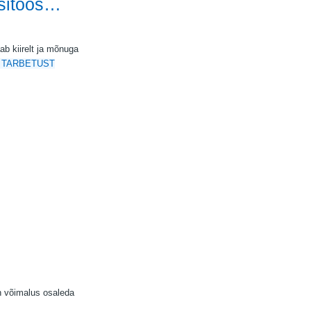
äsitöös…
ab kiirelt ja mõnuga
TARBETUST
on võimalus osaleda