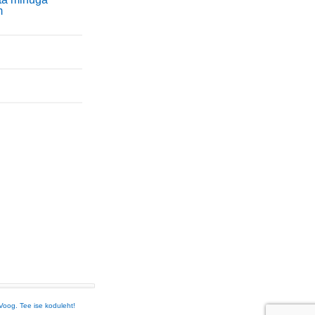
m
Voog. Tee ise koduleht!