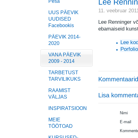
Lee Rennin
Pesa
11. veebruar 201
UUS PÄEVIK
UUDISED
L
ee
R
enninger võ
Facebookis
ebamaiseid kunsti
PÄEVIK 2014-
Lee kod
2020
Porfolio
VANA PÄEVIK
2009 - 2014
TARBETUST
Kommentaarid
TARVILIKUKS
RAAMIST
Lisa komment
VÄLJAS
INSPIRATSIOON
Nimi
MEIE
E-mail
TÖÖTOAD
Kommente
KURSUSED-