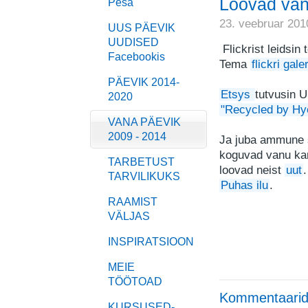
Loovad vana
Pesa
23. veebruar 201
UUS PÄEVIK
UUDISED
Flickrist leidsin
Facebookis
Tema
flickri galer
PÄEVIK 2014-
Etsys
tutvusin U
2020
"Recycled by Hy
VANA PÄEVIK
2009 - 2014
Ja juba ammune 
koguvad vanu kan
TARBETUST
loovad neist
uut
.
TARVILIKUKS
Puhas ilu
.
RAAMIST
VÄLJAS
INSPIRATSIOON
MEIE
TÖÖTOAD
Kommentaarid
KURSUSED-