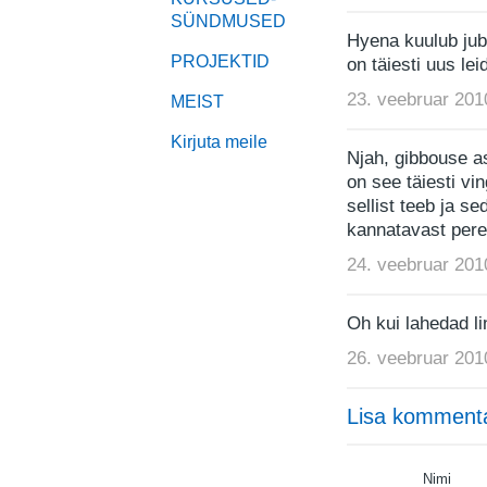
SÜNDMUSED
Hyena kuulub jub
PROJEKTID
on täiesti uus le
23. veebruar 201
MEIST
Kirjuta meile
Njah, gibbouse as
on see täiesti vi
sellist teeb ja s
kannatavast pere
24. veebruar 201
Oh kui lahedad li
26. veebruar 201
Lisa komment
Nimi