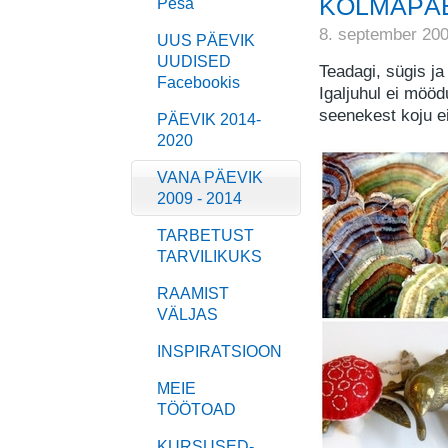
KOLMAPÄE
Pesa
8. september 20
UUS PÄEVIK
UUDISED
Teadagi, sügis ja
Facebookis
Igaljuhul ei möö
seenekest koju ei
PÄEVIK 2014-
2020
VANA PÄEVIK
2009 - 2014
TARBETUST
TARVILIKUKS
RAAMIST
VÄLJAS
INSPIRATSIOON
MEIE
TÖÖTOAD
KURSUSED-