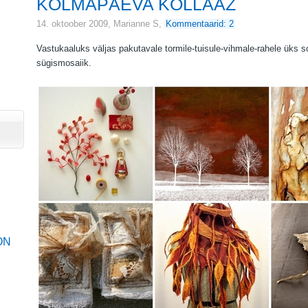
KOLMAPÄEVA KOLLAAŽ
14. oktoober 2009,
Marianne S
,
Kommentaarid: 2
Vastukaaluks väljas pakutavale tormile-tuisule-vihmale-rahele üks s
sügismosaiik.
ON