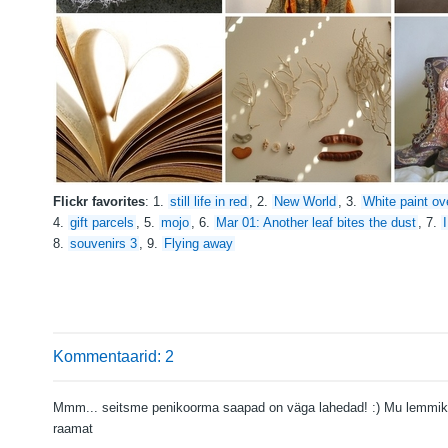
Flickr favorites
: 1.
still life in red
, 2.
New World
, 3.
White paint ov
4.
gift parcels
, 5.
mojo
, 6.
Mar 01: Another leaf bites the dust
, 7.
8.
souvenirs 3
, 9.
Flying away
Kommentaarid: 2
Mmm... seitsme penikoorma saapad on väga lahedad! :) Mu lemmi
raamat