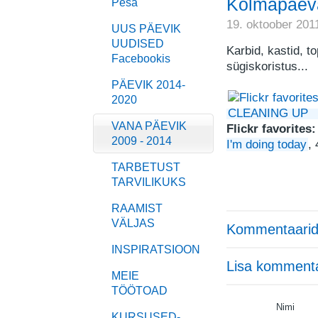
Kolmapäeva
Pesa
19. oktoober 201
UUS PÄEVIK
UUDISED
Karbid, kastid, to
Facebookis
sügiskoristus...
PÄEVIK 2014-
2020
VANA PÄEVIK
Flickr favorites
2009 - 2014
I'm doing today
,
TARBETUST
TARVILIKUKS
RAAMIST
VÄLJAS
Kommentaarid
INSPIRATSIOON
Lisa komment
MEIE
TÖÖTOAD
Nimi
KURSUSED-