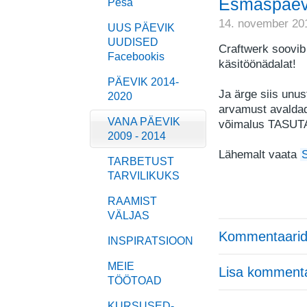
Esmaspäe
Pesa
14. november 20
UUS PÄEVIK
UUDISED
Craftwerk soovi
Facebookis
käsitöönädalat!
PÄEVIK 2014-
Ja ärge siis unu
2020
arvamust avaldad
VANA PÄEVIK
võimalus TASUTA
2009 - 2014
Lähemalt vaata
S
TARBETUST
TARVILIKUKS
RAAMIST
VÄLJAS
Kommentaarid
INSPIRATSIOON
MEIE
Lisa komment
TÖÖTOAD
KURSUSED-