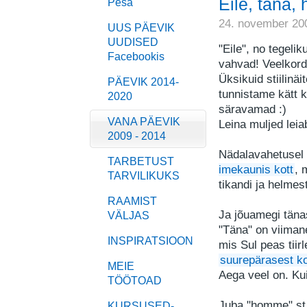
Eile, täna
Pesa
24. november 20
UUS PÄEVIK
UUDISED
"Eile", no tegeli
Facebookis
vahvad! Veelkord 
Üksikuid stiilinä
PÄEVIK 2014-
tunnistame kätt kl
2020
säravamad :)
VANA PÄEVIK
Leina muljed lei
2009 - 2014
Nädalavahetusel 
TARBETUST
imekaunis kott
, 
TARVILIKUKS
tikandi ja helmest
RAAMIST
Ja jõuamegi tän
VÄLJAS
"Täna" on viimane
INSPIRATSIOON
mis Sul peas tii
suurepärasest kot
MEIE
Aega veel on. Kui
TÖÖTOAD
Juba "homme" st 
KURSUSED-