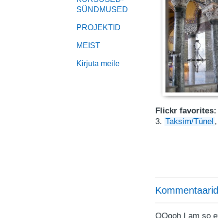
SÜNDMUSED
PROJEKTID
MEIST
Kirjuta meile
Flickr favorites:
3.
Taksim/Tünel
Kommentaarid
OOooh I am so exi