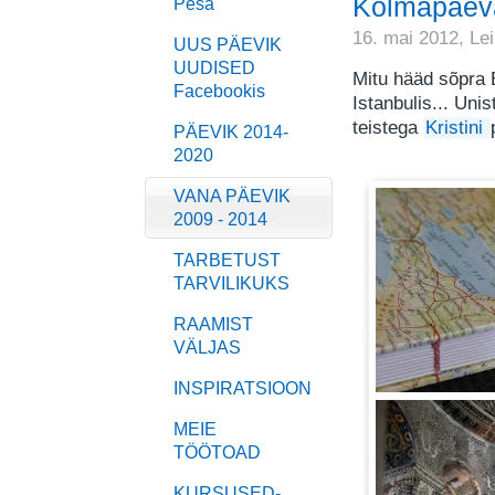
Kolmapäeva
Pesa
16. mai 2012,
Le
UUS PÄEVIK
UUDISED
Mitu hääd sõpra
Facebookis
Istanbulis... Uni
teistega
Kristini
PÄEVIK 2014-
2020
VANA PÄEVIK
2009 - 2014
TARBETUST
TARVILIKUKS
RAAMIST
VÄLJAS
INSPIRATSIOON
MEIE
TÖÖTOAD
KURSUSED-