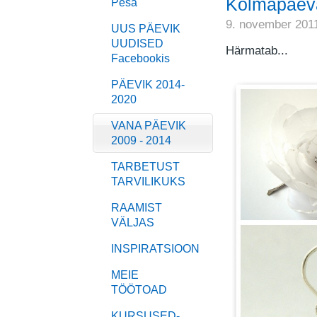
Kolmapäeva
Pesa
9. november 201
UUS PÄEVIK
UUDISED
Härmatab...
Facebookis
PÄEVIK 2014-
2020
VANA PÄEVIK
2009 - 2014
TARBETUST
TARVILIKUKS
RAAMIST
VÄLJAS
INSPIRATSIOON
MEIE
TÖÖTOAD
KURSUSED-