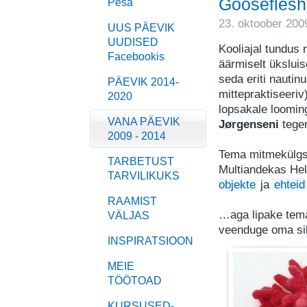
Gooseflesh
Pesa
23. oktoober 200
UUS PÄEVIK
UUDISED
Kooliajal tundus 
Facebookis
äärmiselt üksluis
seda eriti nautin
PÄEVIK 2014-
mittepraktiseeriv
2020
lopsakale loomin
VANA PÄEVIK
Jørgenseni
tege
2009 - 2014
Tema mitmekül
g
TARBETUST
Multiandekas Hell
TARVILIKUKS
objekte
ja
ehtei
RAAMIST
…aga lipake te
VÄLJAS
veenduge oma si
INSPIRATSIOON
MEIE
TÖÖTOAD
KURSUSED-