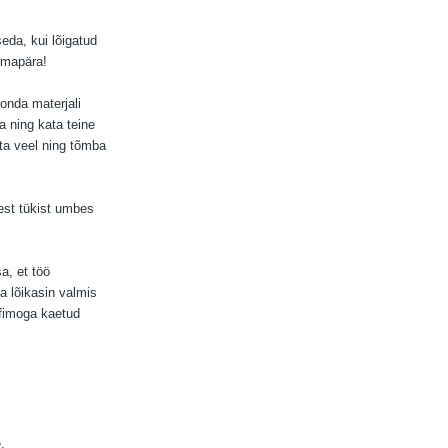
eda, kui lõigatud
 omapära!
onda materjali
 ning kata teine
nita veel ning tõmba
est tükist umbes
a, et töö
a lõikasin valmis
 fimoga kaetud
.