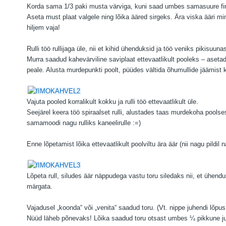
Korda sama 1/3 paki musta värviga, kuni saad umbes samasuure fim
Aseta must plaat valgele ning lõika ääred sirgeks. Ära viska ääri m
hiljem vaja!
Rulli töö rullijaga üle, nii et kihid ühenduksid ja töö veniks pikisuuna
Murra saadud kahevärviline saviplaat ettevaatlikult pooleks – aseta
peale. Alusta murdepunkti poolt, püüdes vältida õhumullide jäämist k
Vajuta pooled korralikult kokku ja rulli töö ettevaatlikult üle.
Seejärel keera töö spiraalset rulli, alustades taas murdekoha poolses
samamoodi nagu rulliks kaneelirulle :=)
Enne lõpetamist lõika ettevaatlikult poolviltu ära äär (nii nagu pildil n
Lõpeta rull, siludes äär näppudega vastu toru siledaks nii, et ühendu
märgata.
Vajadusel „koonda“ või „venita“ saadud toru. (Vt. nippe juhendi lõpus
Nüüd läheb põnevaks! Lõika saadud toru otsast umbes ¼ pikkune ju