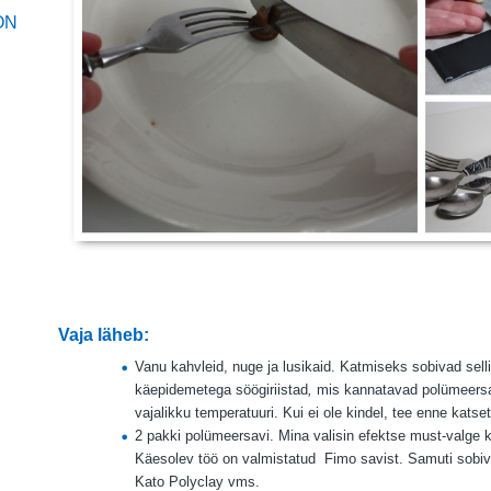
ON
Vaja läheb:
Vanu kahvleid, nuge ja lusikaid. Katmiseks sobivad selli
käepidemetega söögiriistad
,
mis kannatavad polümeers
vajalikku temperatuuri. Kui ei ole kindel, tee enne katset
2 pakki polümeersavi. Mina valisin efektse must-valge 
Käesolev töö on valmistatud
Fimo savist. Samuti sobiv
Kato Polyclay vms.