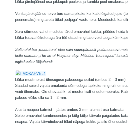
Lõika järelejäänud osa pikkupidi pooleks ja kumbki pool omakorda p
Venita järelejäänud terve toru sama pikaks kui katkilõigatud jupid (to
peenemaks) ning aseta tükid „seljaga“ vastu toru. Moodustub kandilin
Suru sõrmede vahel mudides tükid omavahel kokku, püüdes hoida ka
Lõika terava lõiketeraga ära töö otsad ning lase veidi aega külmkapi
Selle efektse „mustritoru“ idee sain suurepäraselt polümeersavi meist
kelle raamatu „The art of Polymer clay. Millefiori Techniques“ lehekülj
ingliskeelse tööjuhendi.
Lõika mustritorust ühesuguse paksusega seibid (umbes 2 – 3 mm).
Saadud seibid vajuta omakorda sõrmedega lapikuks ning rulli eri su
veidi õhemaks. Ole ettevaatlik, et muster liialt ei deformeeruks. Ka
paksus võiks olla ca 1 – 2 mm.
Alusta noapea katmist – jättes umbes 3 mm alumist osa katmata.
Seibe omavahel kombineerides ja külg külje kõrvale paigutades ka
noapea. Vajuta kõrvutiolevad tükid näpuga kokku ja silu ühenduskoh