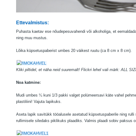
Ettevalmistus:
Puhasta kaetav ese nõudepesuvahendi või alkoholiga, et eemaldada
ning muu mustus.
Lõika küpsetuspaberist umbes 20 väikest ruutu (ca 8 cm x 8 cm).
Kliki piltidel, et näha neid suuremalt!
Flickri lehel vali märk: ALL SI
Noa katmine:
Mudi umbes ¼ kuni 1/3 pakki valget polümeersavi käte vahel pehm
plastiliini! Vajuta lapikuks.
Aseta lapik savitükk tööalusele asetatud küpsetuspaberile ning rulli
rullimisele siledaks piklikuks plaadiks. Valmis plaadi sobiv paksus 