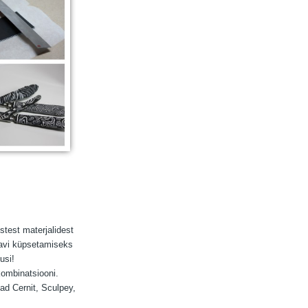
stest materjalidest
avi küpsetamiseks
usi!
kombinatsiooni.
ad Cernit, Sculpey,