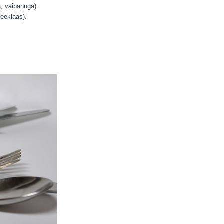
a, vaibanuga)
teeklaas).