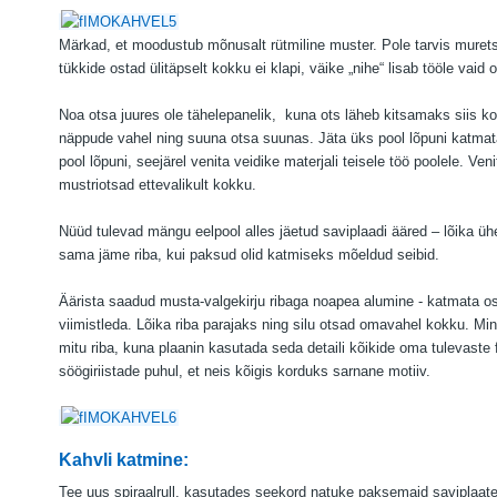
Märkad, et moodustub mõnusalt rütmiline muster. Pole tarvis murets
tükkide ostad ülitäpselt kokku ei klapi, väike „nihe“ lisab tööle vaid
Noa otsa juures ole tähelepanelik,
kuna ots läheb kitsamaks siis ko
näppude vahel ning suuna otsa suunas. Jäta üks pool lõpuni katmata
pool lõpuni, seejärel venita veidike materjali teisele töö poolele. Ve
mustriotsad ettevalikult kokku.
Nüüd tulevad mängu eelpool alles jäetud saviplaadi ääred – lõika üh
sama jäme riba, kui paksud olid katmiseks mõeldud seibid.
Äärista saadud musta-valgekirju ribaga noapea alumine - katmata os
viimistleda. Lõika riba parajaks ning silu otsad omavahel kokku. Min
mitu riba, kuna plaanin kasutada seda detaili kõikide oma tulevaste
söögiriistade puhul, et neis kõigis korduks sarnane motiiv.
Kahvli katmine:
Tee uus spiraalrull, kasutades seekord natuke paksemaid saviplaate