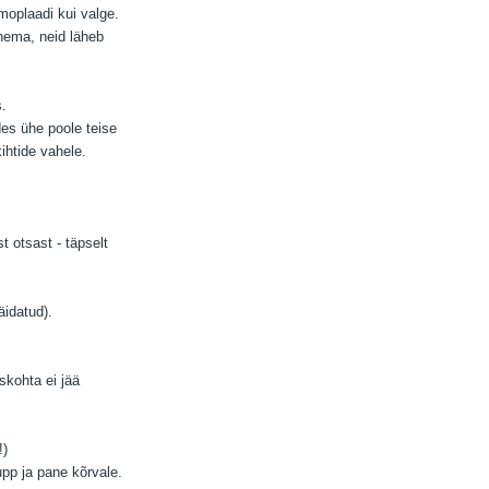
oplaadi kui valge.
inema, neid läheb
s.
des ühe poole teise
ihtide vahele.
t otsast - täpselt
äidatud).
skohta ei jää
!)
pp ja pane kõrvale.