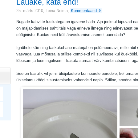
Lauake, kata end!
25. märts 2010,
Leina Neima
,
Kommentaarid: 8
Nugade-kahvlite-lusikatega on igavene häda. Aja jooksul kipuvad n
on majapidamises sahtlitäis väga erineva ilmega ning erinevatest p
söögiriistu. Kuidas neid küll äraviskamise asemel uuendada?
Igaühele käe ning taskukohane materjal on polümeersavi, mille abil 
vaevaga luua mõnusa ja stiilse komplekti nii suvilasse kui õuekööki.
lõbusam ja loomingulisem - kasuta sarnast värvikombinatsiooni, aga
See on kasulik vihje nii üliõpilastele kui noorele peredele, kel oma 
ühiselamu köögi sisustamiseks vahendeid napib. Stiilne, soodne ning