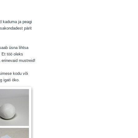
ad kaduma ja peagi
esakondadest pärit
saab üsna lihtsa
 Et töö oleks
 erinevaid mustreid!
esimese kodu või
 igati öko.