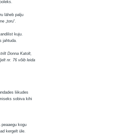
ooleks.
ru läheb palju
e „toru“.
ndilist kuju.
s jahtuda.
rilt Donna Katolt,
elt nr. 76 võib leida
undades liikudes
tmiseks sobiva kihi
ta peaaegu kogu
ad kergelt üle.