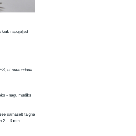
 kõik näpujäljed
ZES, et suurendada.
eks - nagu mudiks
 see sarnaselt taigna
on 2 – 3 mm.