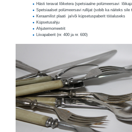
Hästi teravat lõiketera (spetsiaalne polümeersavi
lõikaj
Spetsiaalset polümeersavi rullijat (sobib ka näiteks sile 
Keraamilist plaati
ja/või küpsetuspaberit tööaluseks
Küpsetusahju
Ahjutermomeetrit
Liivapaberit (nr. 400 ja nr. 600)