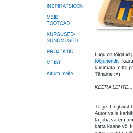
INSPIRATSIOON
MEIE
TÖÖTOAD
KURSUSED-
SÜNDMUSED
PROJEKTID
Lugu on tõlgitud 
tööjuhendit
kasuta
MEIST
küsimata mitte p
Kirjuta meile
Täname :=)
KEERA LEHTE...
Tõlge: Lingtwist
Autor valis karbi
ta juba varem tei
katta kaane või k
vana ajakirja väl