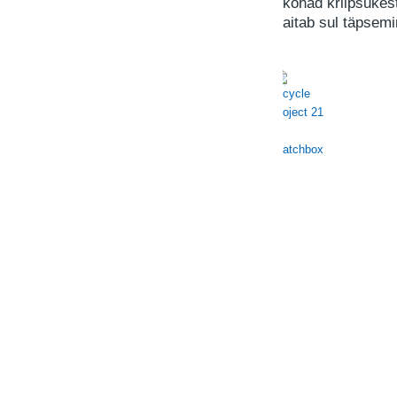
kohad kriipsukes
aitab sul täpsemin