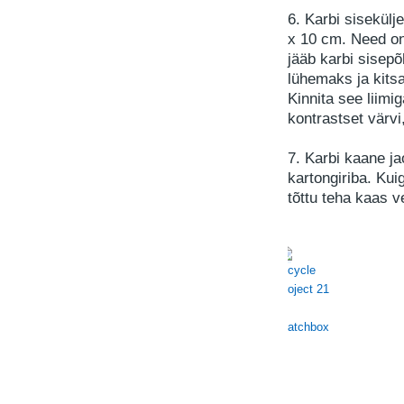
6. Karbi sisekülj
x 10 cm. Need o
jääb karbi sisepõ
lühemaks ja kitsa
Kinnita see liimi
kontrastset värv
7. Karbi kaane j
kartongiriba. Kui
tõttu teha kaas v