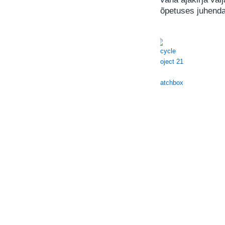
õpetuses juhendab