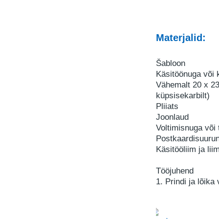
Materjalid:
Šabloon
Käsitöönuga või 
Vähemalt 20 x 23
küpsisekarbilt)
Pliiats
Joonlaud
Voltimisnuga või
Postkaardisuurun
Käsitööliim ja lii
Tööjuhend
1. Prindi ja lõika