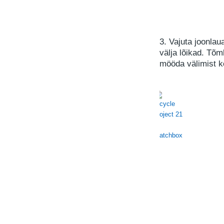
3. Vajuta joonlau
välja lõikad. Tõ
mööda välimist ko