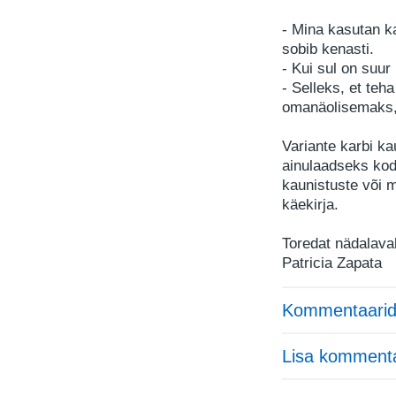
- Mina kasutan k
sobib kenasti.
- Kui sul on suur 
- Selleks, et teh
omanäolisemaks,
Variante karbi ka
ainulaadseks kodu
kaunistuste või 
käekirja.
Toredat nädalavah
Patricia Zapata
Kommentaarid
Lisa komment