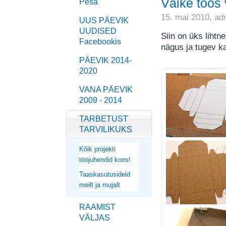
Väike toos 
Pesa
15. mai 2010,
ad
UUS PÄEVIK
UUDISED
Siin on üks lihtn
Facebookis
nägus ja tugev k
PÄEVIK 2014-
2020
VANA PÄEVIK
2009 - 2014
TARBETUST
TARVILIKUKS
Kõik projekti
tööjuhendid koos!
Taaskasutusideid
meilt ja mujalt
RAAMIST
VÄLJAS