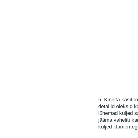
5. Kinnita käsitöö
detailid oleksid k
lühemad küljed s
jääma vaheliti ka
küljed klambriteg