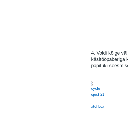
4. Voldi kõige vä
käsitööpaberiga k
papitüki seesmis