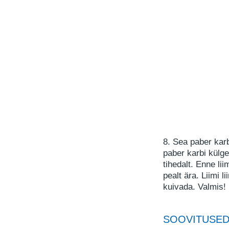
8. Sea paber karb
paber karbi külge,
tihedalt. Enne lii
pealt ära. Liimi l
kuivada. Valmis!
SOOVITUSE