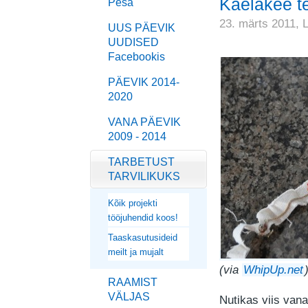
Kaelakee t
Pesa
23. märts 2011,
UUS PÄEVIK
UUDISED
Facebookis
PÄEVIK 2014-
2020
VANA PÄEVIK
2009 - 2014
TARBETUST
TARVILIKUKS
Kõik projekti
tööjuhendid koos!
Taaskasutusideid
meilt ja mujalt
(via
WhipUp.net
RAAMIST
VÄLJAS
Nutikas viis vana