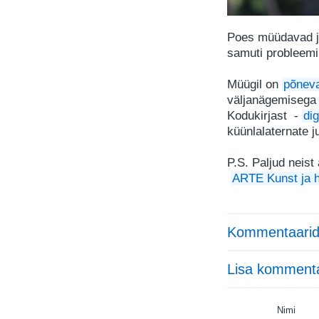
Poes müüdavad jõ
samuti probleemi
Müügil on
põneva
väljanägemisega 
Kodukirjast -
di
küünlalaternate 
P.S. Paljud neist
ARTE Kunst ja h
Kommentaarid
Lisa komment
Nimi