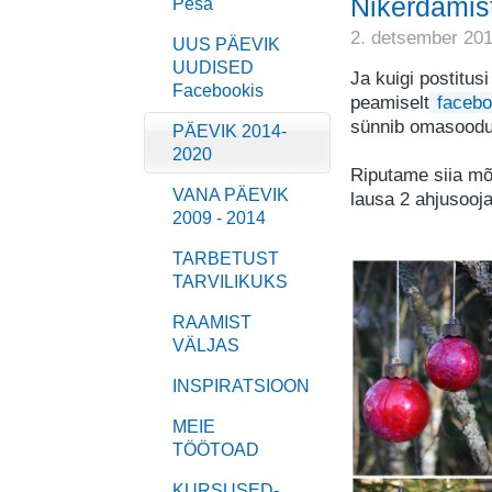
Nikerdamis
Pesa
2. detsember 20
UUS PÄEVIK
UUDISED
Ja kuigi postitusi
Facebookis
peamiselt
facebo
sünnib omasoodu
PÄEVIK 2014-
2020
Riputame siia mõn
VANA PÄEVIK
lausa 2 ahjusooj
2009 - 2014
TARBETUST
TARVILIKUKS
RAAMIST
VÄLJAS
INSPIRATSIOON
MEIE
TÖÖTOAD
KURSUSED-