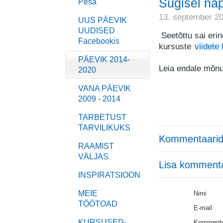
Sügisel nä
Pesa
13. september 2
UUS PÄEVIK
UUDISED
Seetõttu sai erin
Facebookis
kursuste
viidete
PÄEVIK 2014-
Leia endale mõnu
2020
VANA PÄEVIK
2009 - 2014
TARBETUST
TARVILIKUKS
Kommentaarid
RAAMIST
VÄLJAS
Lisa komment
INSPIRATSIOON
MEIE
Nimi
TÖÖTOAD
E-mail
KURSUSED-
Kommente