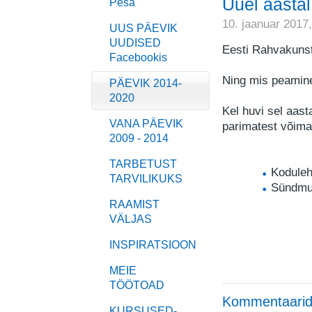
Uuel aastal
Pesa
10. jaanuar 2017
UUS PÄEVIK
UUDISED
Eesti Rahvakunsti
Facebookis
Ning mis peamine
PÄEVIK 2014-
2020
Kel huvi sel aast
VANA PÄEVIK
parimatest võima
2009 - 2014
TARBETUST
Koduleh
TARVILIKUKS
Sündmu
RAAMIST
VÄLJAS
INSPIRATSIOON
MEIE
TÖÖTOAD
Kommentaarid
KURSUSED-