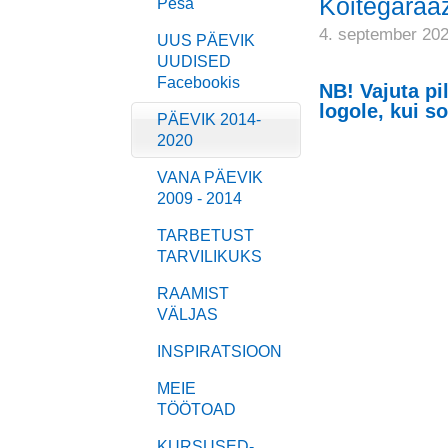
Köitegaraaž
Pesa
4. september 20
UUS PÄEVIK
UUDISED
Facebookis
NB! Vajuta pi
logole, kui s
PÄEVIK 2014-
2020
VANA PÄEVIK
2009 - 2014
TARBETUST
TARVILIKUKS
RAAMIST
VÄLJAS
INSPIRATSIOON
MEIE
TÖÖTOAD
KURSUSED-