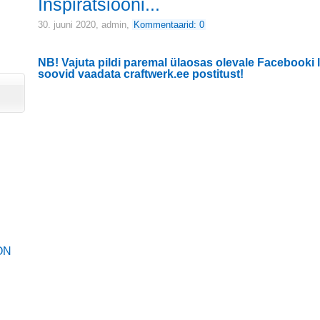
Inspiratsiooni...
30. juuni 2020,
admin
,
Kommentaarid: 0
NB! Vajuta pildi paremal ülaosas olevale Facebooki l
soovid vaadata craftwerk.ee postitust!
ON