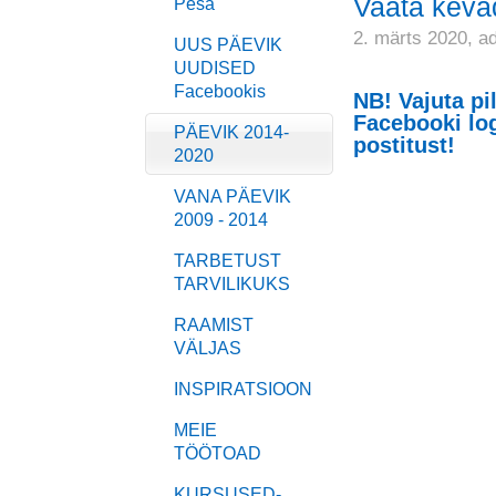
Vaata keva
Pesa
2. märts 2020,
a
UUS PÄEVIK
UUDISED
Facebookis
NB! Vajuta pi
Facebooki log
PÄEVIK 2014-
postitust!
2020
VANA PÄEVIK
2009 - 2014
TARBETUST
TARVILIKUKS
RAAMIST
VÄLJAS
INSPIRATSIOON
MEIE
TÖÖTOAD
KURSUSED-