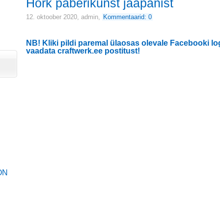
Hõrk paberikunst jaapanist
12. oktoober 2020,
admin
,
Kommentaarid: 0
NB! Kliki pildi paremal ülaosas olevale Facebooki lo
vaadata craftwerk.ee postitust!
ON